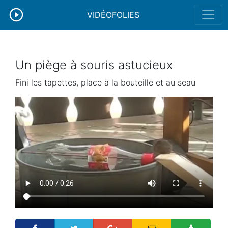
VIDÉOFOLIES
Un piège à souris astucieux
Fini les tapettes, place à la bouteille et au seau